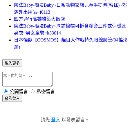
魔法Baby-魔法Baby~日系動物家族兒童手提包(蜜蜂)~郊
遊外出用品~f0113
四方通行高雄雅築大飯店
魔法Baby-魔法Baby~厚鋪棉帽可拆含腳套三件式保暖連
身衣~男女童裝~k33014
日本怪獸【COSMOS】貓目大作戰持久眼線膠筆(04搖滾
黑)
載入更多
公開留言
私密留言
發佈留言
請先
登入
以發表留言。