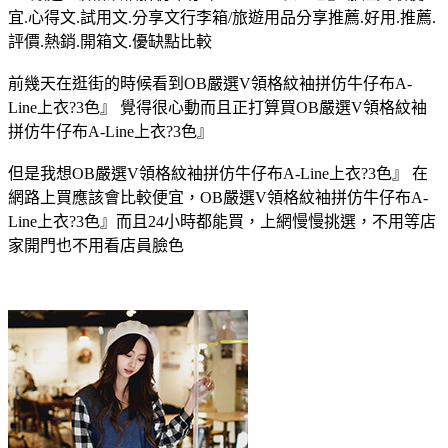
宜.心得文.試用文.分享文行李箱/旅遊用品分享推薦.好用.推薦.
評價.熱銷.開箱文.優缺點比較
前幾天在逛街的時候看到OB嚴選V領格紋袖拼仿牛仔布A-
Line上衣?3色』 覺得很心動而且正打算買OB嚴選V領格紋袖
拼仿牛仔布A-Line上衣?3色』
但是我想OB嚴選V領格紋袖拼仿牛仔布A-Line上衣?3色』 在
網路上買應該會比較便宜，OB嚴選V領格紋袖拼仿牛仔布A-
Line上衣?3色』而且24小時都能買，上網慢慢挑選，不用等店
家開門也不用看店員臉色