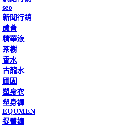
seo
新聞行銷
蘆薈
精華液
茶樹
香水
古龍水
圃園
塑身衣
塑身褲
EQUMEN
提臀褲