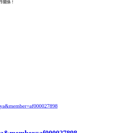
合作關係！
oeya&member=af000027898
eya&member=af000027898