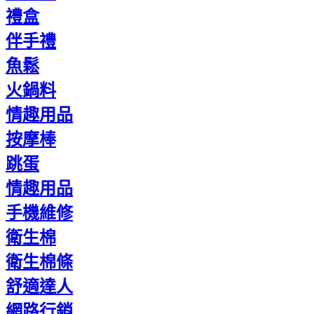
禮盒
伴手禮
魚鬆
火鍋料
情趣用品
按摩棒
跳蛋
情趣用品
手機維修
衛生棉
衛生棉條
舒適達人
網路行銷