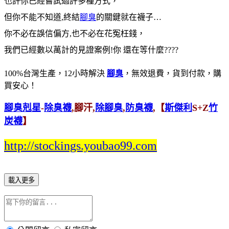
也許你已經嘗試過許多種方式，
但你不能不知道,終結
腳臭
的關鍵就在襪子…
你不必在誤信偏方,也不必在花冤枉錢，
我們已經數以萬計的見證案例!你 還在等什麼????
100%台灣生產，12小時解決
腳臭
，無效退費，貨到付款，購
買安心！
腳臭剋星
-
除臭襪
,腳汗,
除腳臭
,
防臭襪
,【
斯傑利
S+Z
竹
炭襪
】
http://stockings.youbao99.com
載入更多