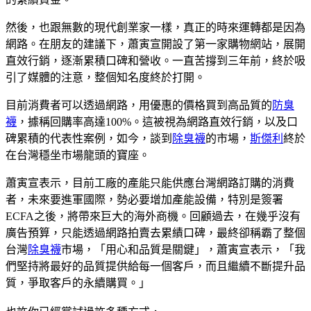
然後，也跟無數的現代創業家一樣，真正的時來運轉都是因為
網路。在朋友的建議下，蕭寅宣開設了第一家購物網站，展開
直效行銷，逐漸累積口碑和營收。一直苦撐到三年前，終於吸
引了媒體的注意，整個知名度終於打開。
目前消費者可以透過網路，用優惠的價格買到高品質的
防臭
襪
，據稱回購率高達100%。這被視為網路直效行銷，以及口
碑累積的代表性案例，如今，談到
除臭襪
的市場，
斯傑利
終於
在台灣穩坐市場龍頭的寶座。
蕭寅宣表示，目前工廠的產能只能供應台灣網路訂購的消費
者，未來要進軍國際，勢必要增加產能設備，特別是簽署
ECFA之後，將帶來巨大的海外商機。回顧過去，在幾乎沒有
廣告預算，只能透過網路拍賣去累績口碑，最終卻稱霸了整個
台灣
除臭襪
市場，「用心和品質是關鍵」，蕭寅宣表示，「我
們堅持將最好的品質提供給每一個客戶，而且繼續不斷提升品
質，爭取客戶的永續購買。」