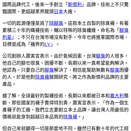
國際品牌代工，後來一手創立「
斯傑利
」品牌，技術上不只驚
豔國際，更超越業界龍頭
日本
大廠。
一切的起源僅僅是爲了
除腳臭
。這款本土自製的除臭襪，有著
累積三十年的織襪技術，輔以特殊的除臭纖維，命名為「
腳臭
剋星
」；不只在台灣市場沒有對手，今年也將進軍國際市場，
目標是成為「襪界的
LV
」。
公司創辦人蕭寅宣表示，由於氣候因素，台灣
腳臭
的人很多，
他自己的腳也很臭，困擾不斷，長期以來一直希望能夠解決。
他認為，只要自己的
腳臭
解決了，相信能幫助無數有
腳臭
困擾
的人，於是他對
除臭襪
展開研究，將之作為斯傑利品牌的主要
產品。
據了解，全球最好的製襪技術，長期以來都被日本和
義大利
壟
斷，那些國家的襪子賣得特別貴，蕭寅宣表示，「作為一個生
產襪子的工廠，我們立志要創立本土品牌，讓台灣人用最低的
價格就能穿到超越日本品質的
除臭襪
。」
但自己來就顯得一切是那麼地不同，雖然已有數十年的代工經