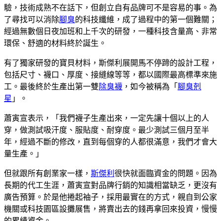
驗，技術成熟不在話下，但創立自有品牌可不是容易的事。為
了尋找可以消除
腳臭
的科技纖維，成了過程中的第一個難關；
經過無數個日夜加班和上千次的研發，一種科技含量高、非常
環保、舒適的材料終於誕生。
有了獨家研發的寶貝材料，斯傑利展開馬不停蹄的設計工程，
包括尺寸、襪口、厚度、接縫線等等，都以國際最高標準來施
工。最後終於生產出第一雙
除臭襪
，如今被稱為「
腳臭剋
星
」。
蕭寅宣表示，「我們襪子生產出來，一定先讓十個以上的人
穿，做測試吸汗度、服貼度、耐穿度。最少測試三個月至半
年，經過不斷的修改，直到每個穿的人都很滿意，我們才會大
量生產。」
但就跟所有創業家一樣，
斯傑利
很快就面臨資金的問題。因為
長期的代工生涯，蕭寅宣對品牌行銷的知識相當缺乏，更沒有
廣告預算。於是他捲起袖子，採用最實在的方式，親自到公家
機關或科技園區設攤展售，將賣出去的錢再拿回來投資，慢慢
的累績資金。