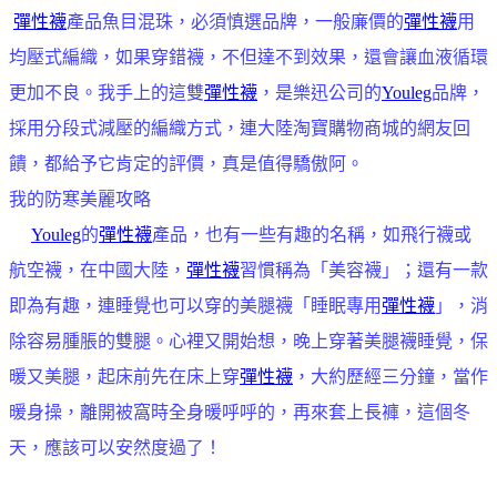
彈性襪
產品魚目混珠，必須慎選品牌，一般廉價的
彈性襪
用
均壓式編織，如果穿錯襪，不但達不到效果，還會讓血液循環
更加不良。我手上的這雙
彈性襪
，是樂迅公司的
Youleg
品牌，
採用分段式減壓的編織方式，連大陸淘寶購物商城的網友回
饋，都給予它肯定的評價，真是值得驕傲阿。
我的防寒美麗攻略
Youleg
的
彈性襪
產品，也有一些有趣的名稱，如飛行襪或
航空襪，在中國大陸，
彈性襪
習慣稱為「美容襪」；還有一款
即為有趣，連睡覺也可以穿的美腿襪「睡眠專用
彈性襪
」，消
除容易腫脹的雙腿。心裡又開始想，晚上穿著美腿襪睡覺，保
暖又美腿，起床前先在床上穿
彈性襪
，大約歷經三分鐘，當作
暖身操，離開被窩時全身暖呼呼的，再來套上長褲，這個冬
天，應該可以安然度過了！