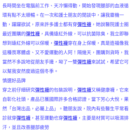
長時間坐在電腦前工作、天冷懶得動，開始發現腿部的血液循
環有點不太順暢。在一次和護士朋友的閒談中，讓我靈機一
動，躍躍欲試，原來許多護士都有穿
彈性襪
，她說醫院護士圈
最近團購的
彈性襪
，具備遠紅外線，可以抗菌除臭，我立即聯
想到遠紅外線可以保暖，
彈性襪
穿在身上保暖，真是造福像我
這種畏寒體虛、又不愛運動的人阿！隔幾天，團購到貨時，我
當然不多說地從朋友手邊，坳了一雙
彈性襪
來試試，希望它可
以幫我安然度過這個冬季。
慎選好品牌
穿之前仔細研究
彈性襪
的包裝說明，
彈性襪
又稱健康襪，它來
自彰化社頭，產品已獲國際許多合格認證，當下芳心大悅，果
然「台灣出品，必屬上品」。聽朋友說，院內有些醫生平常看
診就穿
彈性襪
，甚至運動也穿
彈性襪
，主要是材質可以吸濕排
汗，並且改善腿部疲勞