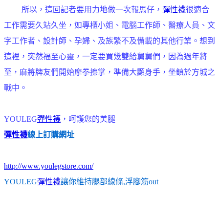
所以，這回記者要用力地做一次報馬仔，
彈性襪
很適合
工作需要久站久坐，如專櫃小姐、電腦工作師、醫療人員、文
字工作者、設計師、孕婦、及族繁不及備載的其他行業。想到
這裡，突然福至心靈，一定要買幾雙給舅舅們，因為過年將
至，麻將牌友們開始摩拳擦掌，準備大顯身手，坐鎮於方城之
戰中。
YOULEG
彈性襪
，呵護您的美腿
彈性襪
線上訂購網址
http://www.youlegstore.com/
YOULEG
彈性襪
讓你維持腿部線條,浮腳筋out